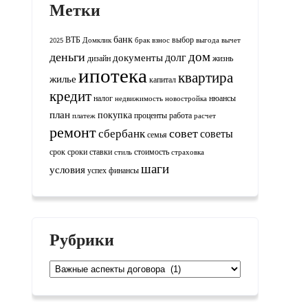
Метки
банк
ВТБ
выбор
2025
Домклик
брак
взнос
выгода
вычет
дом
деньги
долг
документы
дизайн
жизнь
ипотека
квартира
жилье
капитал
кредит
налог
нюансы
недвижимость
новостройка
план
покупка
проценты
работа
платеж
расчет
ремонт
совет
сбербанк
советы
семья
срок
сроки
ставки
стоимость
стиль
страховка
шаги
условия
успех
финансы
Рубрики
Рубрики