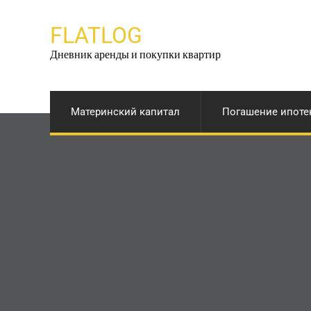
Перейти
к
FLATLOG
содержимому
Дневник аренды и покупки квартир
Материнский капитал
Погашение ипоте