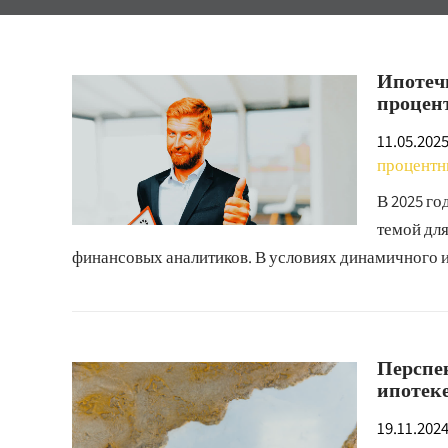
Ипотечн
процент
11.05.202
процентн
В 2025 г
темой дл
финансовых аналитиков. В условиях динамичного 
Перспе
ипотеке
19.11.202