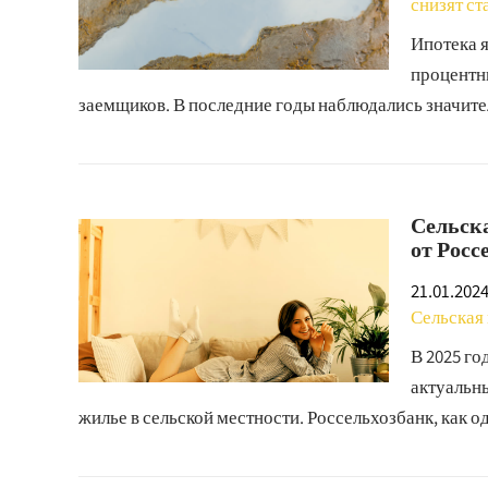
снизят ст
Ипотека 
процентн
заемщиков. В последние годы наблюдались значите
Сельска
от Росс
21.01.202
Сельская 
В 2025 го
актуальн
жилье в сельской местности. Россельхозбанк, как 