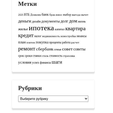
Метки
банк
ВТБ
выбор
2025
Домклик
брак
взнос
выгода
вычет
дом
деньги
долг
документы
дизайн
жизнь
ипотека
квартира
жилье
капитал
кредит
налог
нюансы
недвижимость
новостройка
план
покупка
проценты
работа
платеж
расчет
ремонт
совет
сбербанк
советы
семья
срок
сроки
ставки
стоимость
стиль
страховка
шаги
условия
успех
финансы
Рубрики
Рубрики