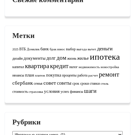
Метки
деньги
банк
ВТБ
выбор
2025
Домклик
брак
взнос
выгода
вычет
ипотека
дом
долг
документы
жилье
дизайн
жизнь
квартира
кредит
капитал
налог
недвижимость
новостройка
ремонт
план
покупка
нюансы
проценты
работа
платеж
расчет
совет
сбербанк
советы
семья
срок
сроки
ставки
стиль
шаги
условия
стоимость
успех
финансы
страховка
Рубрики
Рубрики