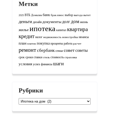
Метки
банк
ВТБ
выбор
2025
Домклик
брак
взнос
выгода
вычет
дом
деньги
долг
документы
дизайн
жизнь
ипотека
квартира
жилье
капитал
кредит
налог
нюансы
недвижимость
новостройка
план
покупка
проценты
работа
платеж
расчет
ремонт
совет
сбербанк
советы
семья
срок
сроки
ставки
стоимость
стиль
страховка
шаги
условия
успех
финансы
Рубрики
Рубрики