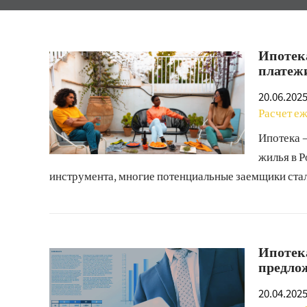
Ипотека
платежи
20.06.202
Расчет е
Ипотека 
жилья в Р
инструмента, многие потенциальные заемщики стал
Ипотека
предло
20.04.202