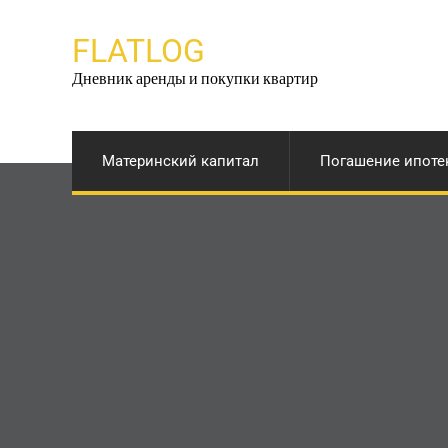
Перейти
к
FLATLOG
содержимому
Дневник аренды и покупки квартир
Материнский капитал
Погашение ипоте