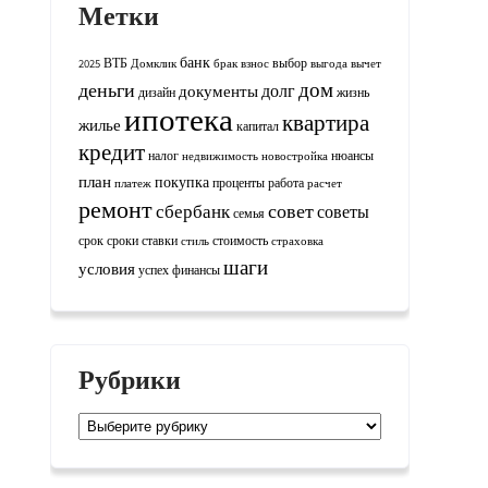
Метки
банк
ВТБ
выбор
2025
Домклик
брак
взнос
выгода
вычет
дом
деньги
долг
документы
дизайн
жизнь
ипотека
квартира
жилье
капитал
кредит
налог
нюансы
недвижимость
новостройка
план
покупка
проценты
работа
платеж
расчет
ремонт
совет
сбербанк
советы
семья
срок
сроки
ставки
стоимость
стиль
страховка
шаги
условия
успех
финансы
Рубрики
Рубрики