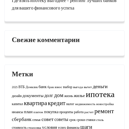
Где взять ипотеку выгоднее – рейтинг лучших банков
для вашего финансового успеха
Свежие комментарии
Метки
деньги
банк
ВТБ
выбор
2025
Домклик
брак
взнос
выгода
вычет
ипотека
дом
долг
документы
жилье
дизайн
жизнь
квартира
кредит
капитал
налог
недвижимость
новостройка
ремонт
план
покупка
нюансы
проценты
работа
платеж
расчет
совет
сбербанк
советы
семья
срок
сроки
ставки
стиль
шаги
условия
стоимость
успех
финансы
страховка