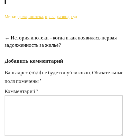
Метки:
доля
,
ипотека
,
права
,
развод
,
суд
Навигация
←
История ипотеки – когда и как появилась первая
задолженность за жильё?
по
записям
Добавить комментарий
Ваш адрес email не будет опубликован.
Обязательные
поля помечены
*
Комментарий
*