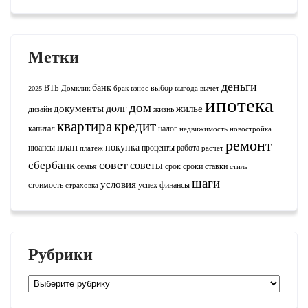
Метки
деньги
банк
ВТБ
выбор
2025
Домклик
брак
взнос
выгода
вычет
ипотека
дом
долг
документы
жилье
дизайн
жизнь
квартира
кредит
капитал
налог
недвижимость
новостройка
ремонт
план
покупка
нюансы
проценты
работа
платеж
расчет
совет
сбербанк
советы
семья
срок
сроки
ставки
стиль
шаги
условия
стоимость
успех
финансы
страховка
Рубрики
Рубрики