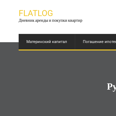
Перейти
к
FLATLOG
содержимому
Дневник аренды и покупки квартир
Материнский капитал
Погашение ипоте
Р