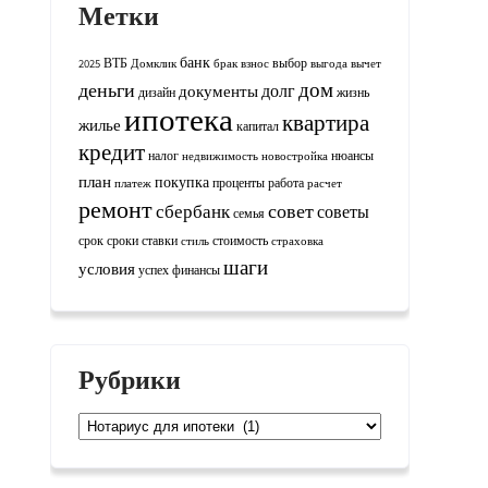
Метки
банк
ВТБ
выбор
2025
Домклик
брак
взнос
выгода
вычет
дом
деньги
долг
документы
дизайн
жизнь
ипотека
квартира
жилье
капитал
кредит
налог
нюансы
недвижимость
новостройка
план
покупка
проценты
работа
платеж
расчет
ремонт
совет
сбербанк
советы
семья
срок
сроки
ставки
стоимость
стиль
страховка
шаги
условия
успех
финансы
Рубрики
Рубрики