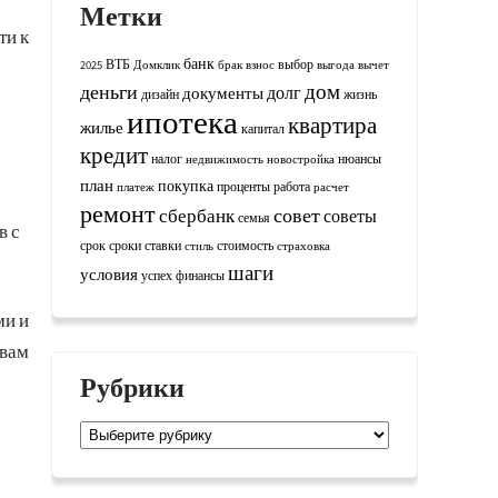
Метки
ти к
банк
ВТБ
выбор
2025
Домклик
брак
взнос
выгода
вычет
дом
деньги
долг
документы
дизайн
жизнь
ипотека
квартира
жилье
капитал
кредит
налог
нюансы
недвижимость
новостройка
план
покупка
проценты
работа
платеж
расчет
ремонт
совет
сбербанк
советы
семья
в с
срок
сроки
ставки
стоимость
стиль
страховка
шаги
условия
успех
финансы
ми и
 вам
Рубрики
Рубрики