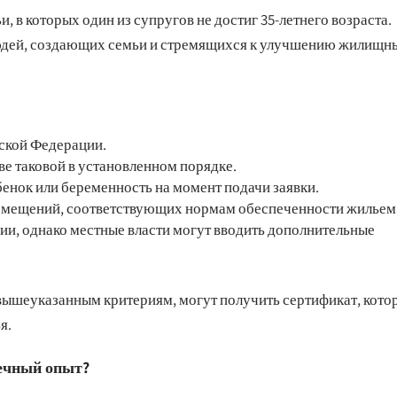
, в которых один из супругов не достиг 35-летнего возраста.
юдей, создающих семьи и стремящихся к улучшению жилищн
ской Федерации.
ве таковой в установленном порядке.
енок или беременность на момент подачи заявки.
омещений, соответствующих нормам обеспеченности жильем
ии, однако местные власти могут вводить дополнительные
вышеуказанным критериям, могут получить сертификат, кото
я.
течный опыт?