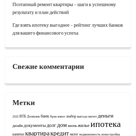
Поэтапный ремонт квартиры – шаги к успешному
результату и план действий
Где взять ипотеку выгоднее – рейтинг лучших банков
для вашего финансового успеха
Свежие комментарии
Метки
деньги
банк
ВТБ
выбор
2025
Домклик
брак
взнос
выгода
вычет
ипотека
дом
долг
документы
жилье
дизайн
жизнь
квартира
кредит
капитал
налог
недвижимость
новостройка