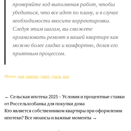
проверяйте ход выполнения работ, чтобы
убедиться, что все идет по плану, и в случае
необходимости вносите корректировки.
Следуя этим шагам, вы сможете
организовать ремонт в вашей квартире как
можно более гладко и комфортно, делая его
приятным процессом.
Метки:
дом
,
ремонт
,
совет
,
стиль
,
шаг
Навигация
←
Сельская ипотека 2025 – Условия и процентные ставки
от Россельхозбанка для покупки дома
по
Кто является собственником квартиры при оформлении
записям
ипотеки? Все нюансы и важные моменты
→