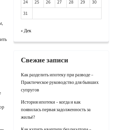
24
25
26
27
28
29
30
31
ы,
« Дек
дить
Свежие записи
Как разделить ипотеку при разводе –
Практическое руководство для бывших
супругов
е
История ипотеки – когда и как
ор
появилась первая задолженность за
жильё?
Как купить квартиру без риэлтора –
ыть