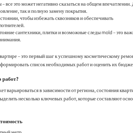
– все это может негативно сказаться на общем впечатлении.
овление, так и полную замену покрытия.
тоянии, чтобы избежать сквозняков и обеспечивать
лотнителей.
тояние сантехники, плитки и возможные следы mold – это важ
 внимания.
вартире – это первый шаг к успешному косметическому ремо
сформировать список необходимых работ и оценить их бюдже
 работ?
т варьироваться в зависимости от региона, состояния квар
выделить несколько ключевых работ, которые составляют осн
стоимость
атный метр.