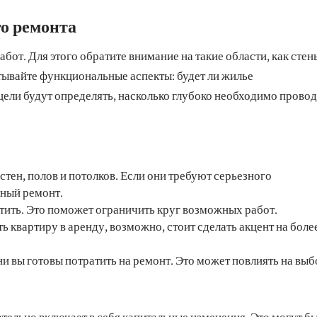
о ремонта
от. Для этого обратите внимание на такие области, как стен
тывайте функциональные аспекты: будет ли жилье
цели будут определять, насколько глубоко необходимо прово
стен, полов и потолков. Если они требуют серьезного
бный ремонт.
тить. Это поможет ограничить круг возможных работ.
ь квартиру в аренду, возможно, стоит сделать акцент на боле
ни вы готовы потратить на ремонт. Это может повлиять на выб
тельно включает в себя капитальные изменения. Это могут б