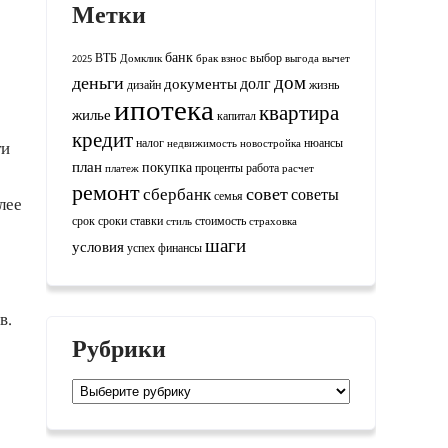
Метки
банк
ВТБ
выбор
2025
Домклик
брак
взнос
выгода
вычет
дом
деньги
долг
документы
дизайн
жизнь
ипотека
квартира
жилье
капитал
кредит
налог
нюансы
недвижимость
новостройка
ти
план
покупка
проценты
работа
платеж
расчет
ремонт
совет
сбербанк
советы
семья
лее
срок
сроки
ставки
стоимость
стиль
страховка
шаги
условия
успех
финансы
в.
Рубрики
Рубрики