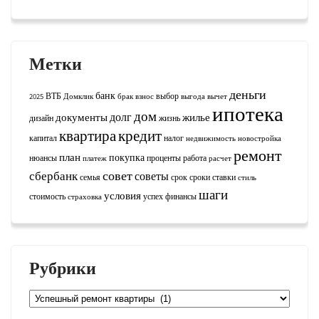
Метки
деньги
банк
ВТБ
выбор
2025
Домклик
брак
взнос
выгода
вычет
ипотека
дом
долг
документы
жилье
дизайн
жизнь
квартира
кредит
капитал
налог
недвижимость
новостройка
ремонт
план
покупка
нюансы
проценты
работа
платеж
расчет
совет
сбербанк
советы
семья
срок
сроки
ставки
стиль
шаги
условия
стоимость
успех
финансы
страховка
Рубрики
Рубрики