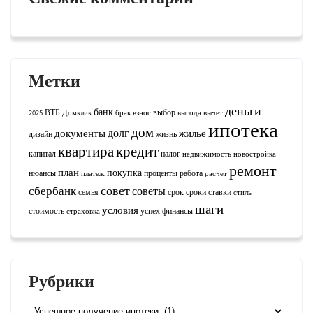
Метки
деньги
банк
ВТБ
выбор
2025
Домклик
брак
взнос
выгода
вычет
ипотека
дом
долг
документы
жилье
дизайн
жизнь
квартира
кредит
капитал
налог
недвижимость
новостройка
ремонт
план
покупка
нюансы
проценты
работа
платеж
расчет
совет
сбербанк
советы
семья
срок
сроки
ставки
стиль
шаги
условия
стоимость
успех
финансы
страховка
Рубрики
Рубрики