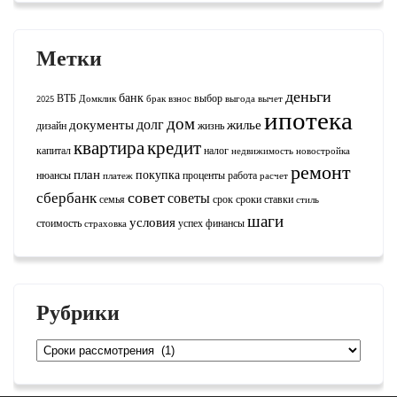
Метки
деньги
банк
ВТБ
выбор
2025
Домклик
брак
взнос
выгода
вычет
ипотека
дом
долг
документы
жилье
дизайн
жизнь
квартира
кредит
капитал
налог
недвижимость
новостройка
ремонт
план
покупка
нюансы
проценты
работа
платеж
расчет
совет
сбербанк
советы
семья
срок
сроки
ставки
стиль
шаги
условия
стоимость
успех
финансы
страховка
Рубрики
Рубрики