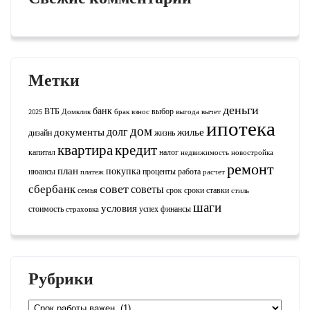
Метки
деньги
банк
ВТБ
выбор
2025
Домклик
брак
взнос
выгода
вычет
ипотека
дом
долг
документы
жилье
дизайн
жизнь
квартира
кредит
капитал
налог
недвижимость
новостройка
ремонт
план
покупка
нюансы
проценты
работа
платеж
расчет
совет
сбербанк
советы
семья
срок
сроки
ставки
стиль
шаги
условия
стоимость
успех
финансы
страховка
Рубрики
Рубрики