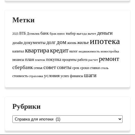
Метки
деньги
банк
ВТБ
выбор
2025
Домклик
брак
взнос
выгода
вычет
ипотека
дом
долг
документы
жилье
дизайн
жизнь
квартира
кредит
капитал
налог
недвижимость
новостройка
ремонт
план
покупка
нюансы
проценты
работа
платеж
расчет
совет
сбербанк
советы
семья
срок
сроки
ставки
стиль
шаги
условия
стоимость
успех
финансы
страховка
Рубрики
Рубрики