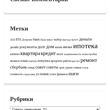
Метки
деньги
банк
ВТБ
выбор
2025
Домклик
брак
взнос
выгода
вычет
ипотека
дом
долг
документы
жилье
дизайн
жизнь
квартира
кредит
капитал
налог
недвижимость
новостройка
ремонт
план
покупка
нюансы
проценты
работа
платеж
расчет
совет
сбербанк
советы
семья
срок
сроки
ставки
стиль
шаги
условия
стоимость
успех
финансы
страховка
Рубрики
Рубрики