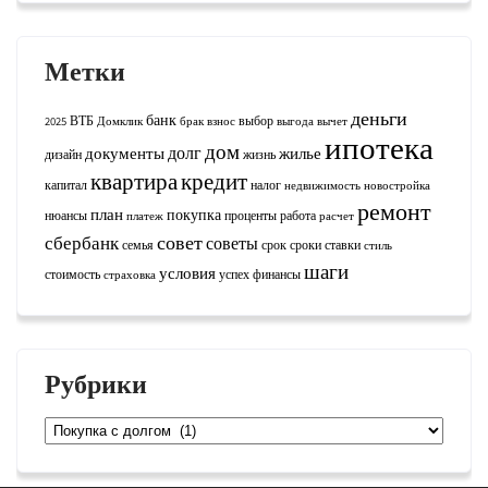
Метки
деньги
банк
ВТБ
выбор
2025
Домклик
брак
взнос
выгода
вычет
ипотека
дом
долг
документы
жилье
дизайн
жизнь
квартира
кредит
капитал
налог
недвижимость
новостройка
ремонт
план
покупка
нюансы
проценты
работа
платеж
расчет
совет
сбербанк
советы
семья
срок
сроки
ставки
стиль
шаги
условия
стоимость
успех
финансы
страховка
Рубрики
Рубрики