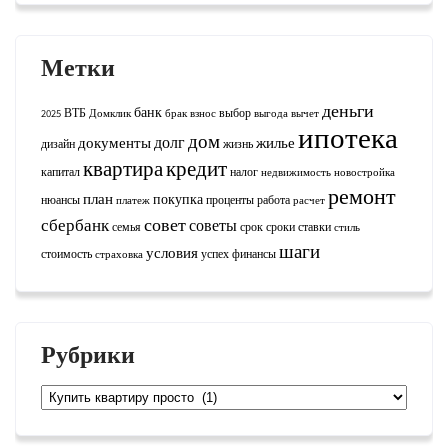
Метки
деньги
банк
ВТБ
выбор
2025
Домклик
брак
взнос
выгода
вычет
ипотека
дом
долг
документы
жилье
дизайн
жизнь
квартира
кредит
капитал
налог
недвижимость
новостройка
ремонт
план
покупка
нюансы
проценты
работа
платеж
расчет
совет
сбербанк
советы
семья
срок
сроки
ставки
стиль
шаги
условия
стоимость
успех
финансы
страховка
Рубрики
Рубрики