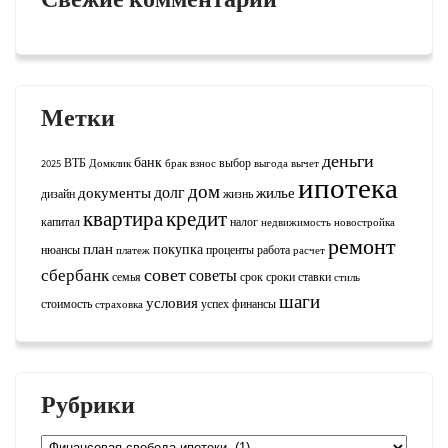
Метки
деньги
банк
ВТБ
выбор
2025
Домклик
брак
взнос
выгода
вычет
ипотека
дом
долг
документы
жилье
дизайн
жизнь
квартира
кредит
капитал
налог
недвижимость
новостройка
ремонт
план
покупка
нюансы
проценты
работа
платеж
расчет
совет
сбербанк
советы
семья
срок
сроки
ставки
стиль
шаги
условия
стоимость
успех
финансы
страховка
Рубрики
Рубрики