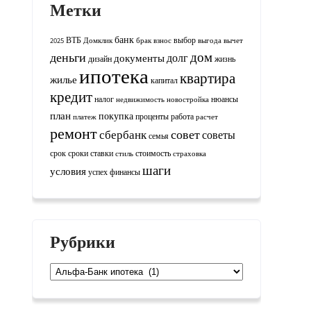
Метки
банк
ВТБ
выбор
2025
Домклик
брак
взнос
выгода
вычет
дом
деньги
долг
документы
дизайн
жизнь
ипотека
квартира
жилье
капитал
кредит
налог
нюансы
недвижимость
новостройка
план
покупка
проценты
работа
платеж
расчет
ремонт
совет
сбербанк
советы
семья
срок
сроки
ставки
стоимость
стиль
страховка
шаги
условия
успех
финансы
Рубрики
Рубрики