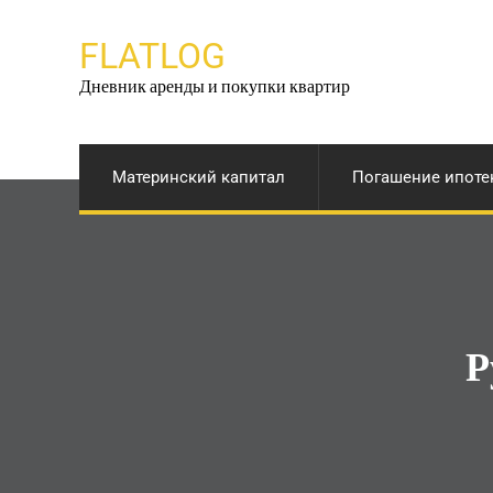
Перейти
к
FLATLOG
содержимому
Дневник аренды и покупки квартир
Материнский капитал
Погашение ипоте
Р