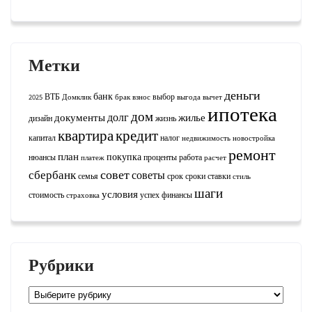
Метки
деньги
банк
ВТБ
выбор
2025
Домклик
брак
взнос
выгода
вычет
ипотека
дом
долг
документы
жилье
дизайн
жизнь
квартира
кредит
капитал
налог
недвижимость
новостройка
ремонт
план
покупка
нюансы
проценты
работа
платеж
расчет
совет
сбербанк
советы
семья
срок
сроки
ставки
стиль
шаги
условия
стоимость
успех
финансы
страховка
Рубрики
Рубрики