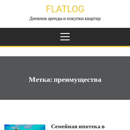
Перейти
FLATLOG
к
содержимому
Дневник аренды и покупки квартир
Метка:
преимущества
Семейная ипотека в